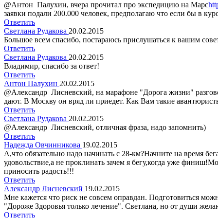
@Антон Палухин, вчера прочитал про экспедицию на Марс
htt
заявки подали 200.000 человек, предполагаю что если бы в кур
Ответить
Светлана Рудакова
20.02.2015
Большое всем спасибо, постараюсь прислушаться к вашим сове
Ответить
Светлана Рудакова
20.02.2015
Владимир, спасибо за ответ!
Ответить
Антон Палухин
20.02.2015
@Александр Лисневский, на марафоне "Дорога жизни" разговор
дают. В Москву он вряд ли приедет. Как Вам такие авантюрист
Ответить
Светлана Рудакова
20.02.2015
@Александр Лисневский, отличная фраза, надо запомнить)
Ответить
Надежда Овчинникова
19.02.2015
А,что обязательно надо начинать с 28-км?Начните на время бега
удовольствие,а не проклинать зачем я бегу,когда уже финиш!Мо
приносить радость!!!
Ответить
Александр Лисневский
19.02.2015
Мне кажется что риск не совсем оправдан. Подготовиться можн
"Дороже Здоровья только лечение". Светлана, но от души жела
Ответить