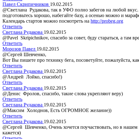
Павел Скрипичников
19.02.2015
@Светлана Рудакова, так в УФО полно забегов на любой вкус.
подготовьтесь хорошо, набегайте базу, а осенью можно и мараф
Календарь стартов можно посмотреть на
http://probeg.org
Ответить
Светлана Рудакова
19.02.2015
@Pavel Skripichnikov, спасибо за совет, буду стараться, а там в
Ответить
Морозов Павел
19.02.2015
@Сергей Шевченко,
Вот Вы пишете про технику бега, посоветуйте, пожалуйста, ка
Ответить
Светлана Рудакова
19.02.2015
@Андрей Лойко, спасибо!)
Ответить
Светлана Рудакова
19.02.2015
@Денис Фролов, спасибо, такие слова укрепляют веру)
Ответить
Светлана Рудакова
19.02.2015
@Максим Холоднов, Есть ОГРОМНОЕ желание))
Ответить
Светлана Рудакова
19.02.2015
@Сергей Шевченко, Очень хочется поучаствовать, но в нашем го
кажется)
Ответить