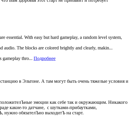
то Вам здоровья этот старт не прибавит и потребует
 are essential. With easy but hard gameplay, a random level system,
and audio. The blocks are colored brightly and clearly, makin...
rs gameplay thro...
Подробнее
дистанцию в Эльтоне. А там могут быть очень тяжелые условия и
о положителЪные эмоции как себе так и окружающим. Никакого
раде какие-то датчане, с шутками-прибаутками,
Ъ, нужно обязателЪно выходитЪ на старт.