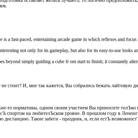
дготовка оставляет желать лучшего, то логично предположить, ч
вм.
e is a fast-paced, entertaining arcade game in which reflexes and focus
interesting not only for its gameplay, but also for its easy-to-use looks 
es beyond simply guiding a cube fr om start to finish; it constantly alte
т не стоит? И, мне так кажется, Вы собрались бежать лайтовую 
 какие-то нормативы, одним своим участием Вы приносите толЪк
аясЪ спортом на любителЪском уровне. В прошлом году в Ленинг
 дистанцию. Такие забеги - праздник, и, если естЪ возможност