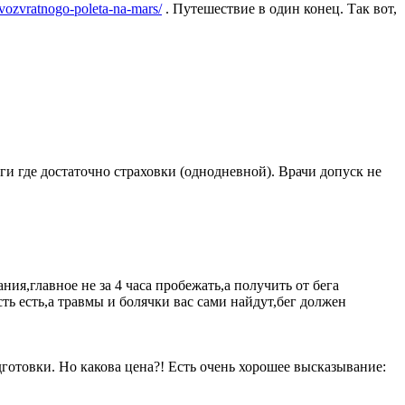
evozvratnogo-poleta-na-mars/
. Путешествие в один конец. Так вот,
и где достаточно страховки (однодневной). Врачи допуск не
ния,главное не за 4 часа пробежать,а получить от бега
ть есть,а травмы и болячки вас сами найдут,бег должен
готовки. Но какова цена?! Есть очень хорошее высказывание: