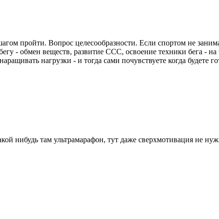
шагом пройти. Вопрос целесообразности. Если спортом не занима
гу - обмен веществ, развитие ССС, освоение техники бега - на э
наращивать нагрузки - и тогда сами почувствуете когда будете г
 какой нибудь там ультрамарафон, тут даже сверхмотивация не нуж