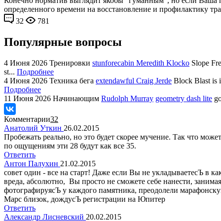
Конечно норматив выглядит якобы "гуманным", но если Ваша по
определенного времени на восстановление и профилактику тра
32
781
Популярные вопросы
4 Июня 2026
Тренировки
stunforecabin Meredith Klocko
Slope Fre
st...
Подробнее
4 Июня 2026
Техника бега
extendawful Craig Jerde
Block Blast is 
Подробнее
11 Июня 2026
Начинающим
Rudolph Murray
geometry dash lite
go
Комментарии
32
Анатолий Уткин
26.02.2015
Пробежать реально, но это будет скорее мучение. Так что може
по ощущениям эти 28 будут как все 35.
Ответить
Антон Палухин
21.02.2015
совет один - все на старт! Даже если Вы не укладываетесЪ в
вреда, абсолютно, Вы просто не сможете себе нанести, заним
фотографируясЪ у каждого памятника, преодолели марафонскую
Марс близок, дождусЪ регистрации на Юпитер
Ответить
Александр Лисневский
20.02.2015