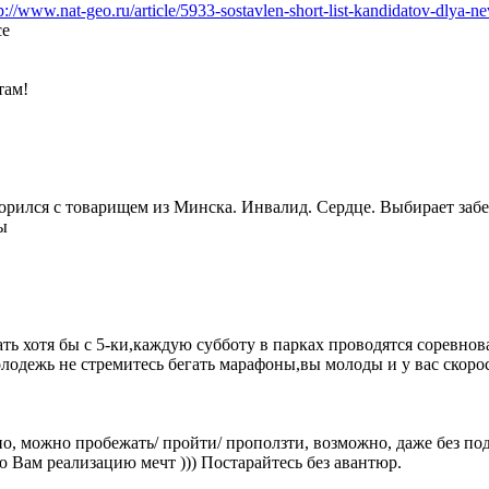
p://www.nat-geo.ru/article/5933-sostavlen-short-list-kandidatov-dlya-n
се
там!
ился с товарищем из Минска. Инвалид. Сердце. Выбирает забег
ы
ть хотя бы с 5-ки,каждую субботу в парках проводятся соревнова
лодежь не стремитесь бегать марафоны,вы молоды и у вас скорос
о, можно пробежать/ пройти/ проползти, возможно, даже без под
ю Вам реализацию мечт ))) Постарайтесь без авантюр.