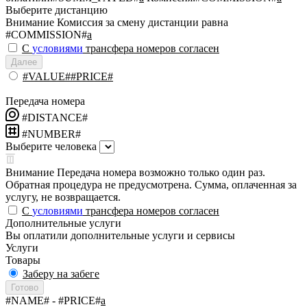
Выберите дистанцию
Внимание
Комиссия за смену дистанции равна
#COMMISSION#
a
С
условиями
трансфера номеров согласен
Далее
#VALUE##PRICE#
Передача номера
#DISTANCE#
#NUMBER#
Выберите человека
Внимание
Передача номера возможно только один раз.
Обратная процедура не предусмотрена. Сумма, оплаченная за
услугу, не возвращается.
С
условиями
трансфера номеров согласен
Дополнительные услуги
Вы оплатили дополнительные услуги и сервисы
Услуги
Товары
Заберу на забеге
Готово
#NAME#
- #PRICE#
a