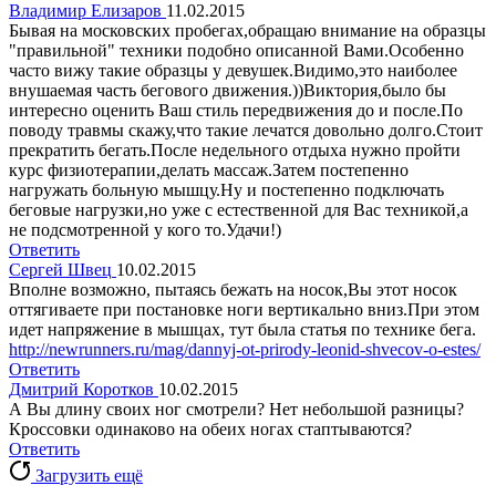
Владимир Елизаров
11.02.2015
Бывая на московских пробегах,обращаю внимание на образцы
"правильной" техники подобно описанной Вами.Особенно
часто вижу такие образцы у девушек.Видимо,это наиболее
внушаемая часть бегового движения.))Виктория,было бы
интересно оценить Ваш стиль передвижения до и после.По
поводу травмы скажу,что такие лечатся довольно долго.Стоит
прекратить бегать.После недельного отдыха нужно пройти
курс физиотерапии,делать массаж.Затем постепенно
нагружать больную мышцу.Ну и постепенно подключать
беговые нагрузки,но уже с естественной для Вас техникой,а
не подсмотренной у кого то.Удачи!)
Ответить
Сергей Швец
10.02.2015
Вполне возможно, пытаясь бежать на носок,Вы этот носок
оттягиваете при постановке ноги вертикально вниз.При этом
идет напряжение в мышцах, тут была статья по технике бега.
http://newrunners.ru/mag/dannyj-ot-prirody-leonid-shvecov-o-estes/
Ответить
Дмитрий Коротков
10.02.2015
А Вы длину своих ног смотрели? Нет небольшой разницы?
Кроссовки одинаково на обеих ногах стаптываются?
Ответить
Загрузить ещё