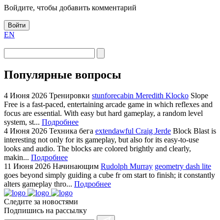
Войдите, чтобы добавить комментарий
Войти
EN
Популярные вопросы
4 Июня 2026
Тренировки
stunforecabin Meredith Klocko
Slope
Free is a fast-paced, entertaining arcade game in which reflexes and
focus are essential. With easy but hard gameplay, a random level
system, st...
Подробнее
4 Июня 2026
Техника бега
extendawful Craig Jerde
Block Blast is
interesting not only for its gameplay, but also for its easy-to-use
looks and audio. The blocks are colored brightly and clearly,
makin...
Подробнее
11 Июня 2026
Начинающим
Rudolph Murray
geometry dash lite
goes beyond simply guiding a cube fr om start to finish; it constantly
alters gameplay thro...
Подробнее
Следите за новостями
Подпишись на рассылку