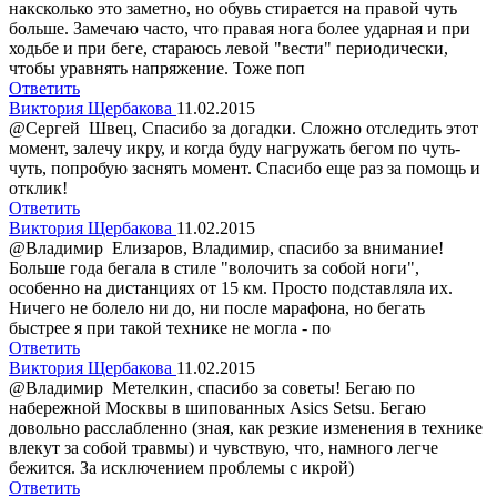
наксколько это заметно, но обувь стирается на правой чуть
больше. Замечаю часто, что правая нога более ударная и при
ходьбе и при беге, стараюсь левой "вести" периодически,
чтобы уравнять напряжение. Тоже поп
Ответить
Виктория Щербакова
11.02.2015
@Сергей Швец, Спасибо за догадки. Сложно отследить этот
момент, залечу икру, и когда буду нагружать бегом по чуть-
чуть, попробую заснять момент. Спасибо еще раз за помощь и
отклик!
Ответить
Виктория Щербакова
11.02.2015
@Владимир Елизаров, Владимир, спасибо за внимание!
Больше года бегала в стиле "волочить за собой ноги",
особенно на дистанциях от 15 км. Просто подставляла их.
Ничего не болело ни до, ни после марафона, но бегать
быстрее я при такой технике не могла - по
Ответить
Виктория Щербакова
11.02.2015
@Владимир Метелкин, спасибо за советы! Бегаю по
набережной Москвы в шипованных Asics Setsu. Бегаю
довольно расслабленно (зная, как резкие изменения в технике
влекут за собой травмы) и чувствую, что, намного легче
бежится. За исключением проблемы с икрой)
Ответить