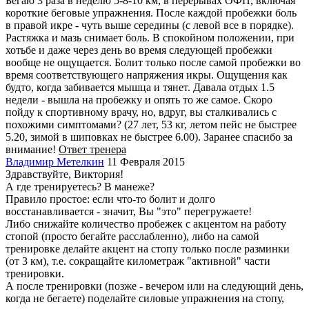
Бегаю 3 раза в неделю 5-8-10 км, в перерывах ОФП, включая
короткие беговые упражнения. После каждой пробежки боль
в правой икре - чуть выше середины (с левой все в порядке).
Растяжка и мазь снимает боль. В спокойном положении, при
хотьбе и даже через день во время следующей пробежки
вообще не ощущается. Болит только после самой пробежки во
время соответствующего напряжения икры. Ощущения как
будто, когда забивается мышца и тянет. Давала отдых 1.5
недели - вышла на пробежку и опять то же самое. Скоро
пойду к спортивному врачу, но, вдруг, вы сталкивались с
похожими симптомами? (27 лет, 53 кг, летом пейс не быстрее
5.20, зимой в шиповках не быстрее 6.00). Заранее спасибо за
внимание!
Ответ тренера
Владимир Метелкин
11 Февраля 2015
Здравствуйте, Виктория!
А где тренируетесь? В манеже?
Правило простое: если что-то болит и долго
восстанавливается - значит, Вы "это" перегружаете!
Либо снижайте количество пробежек с акцентом на работу
стопой (просто бегайте расслабленно), либо на самой
тренировке делайте акцент на стопу только после разминки
(от 3 км), т.е. сокращайте километраж "активной" части
тренировки.
А после тренировки (позже - вечером или на следующий день,
когда не бегаете) поделайте силовые упражнения на стопу,