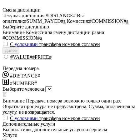
Смена дистанции
Текущая дистанция:
#DISTANCE#
Вы
оплатили:
#SUMM_PAYED#
a
Комиссия:
#COMMISSION#
a
Выберите дистанцию
Внимание
Комиссия за смену дистанции равна
#COMMISSION#
a
С
условиями
трансфера номеров согласен
Далее
#VALUE##PRICE#
Передача номера
#DISTANCE#
#NUMBER#
Выберите человека
Внимание
Передача номера возможно только один раз.
Обратная процедура не предусмотрена. Сумма, оплаченная за
услугу, не возвращается.
С
условиями
трансфера номеров согласен
Дополнительные услуги
Вы оплатили дополнительные услуги и сервисы
Услуги