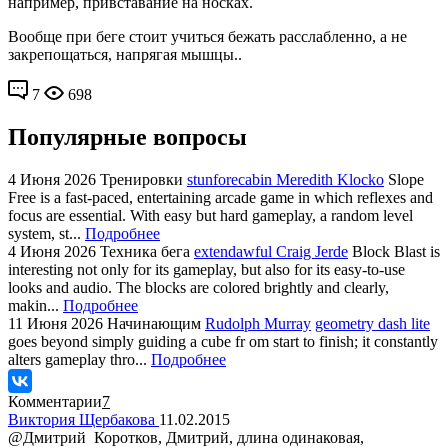
например, привставание на носках.
Вообще при беге стоит учиться бежать расслабленно, а не
закрепощаться, напрягая мышцы..
7
698
Популярные вопросы
4 Июня 2026
Тренировки
stunforecabin Meredith Klocko
Slope
Free is a fast-paced, entertaining arcade game in which reflexes and
focus are essential. With easy but hard gameplay, a random level
system, st...
Подробнее
4 Июня 2026
Техника бега
extendawful Craig Jerde
Block Blast is
interesting not only for its gameplay, but also for its easy-to-use
looks and audio. The blocks are colored brightly and clearly,
makin...
Подробнее
11 Июня 2026
Начинающим
Rudolph Murray
geometry dash lite
goes beyond simply guiding a cube fr om start to finish; it constantly
alters gameplay thro...
Подробнее
Комментарии
7
Виктория Щербакова
11.02.2015
@Дмитрий Коротков, Дмитрий, длина одинаковая,