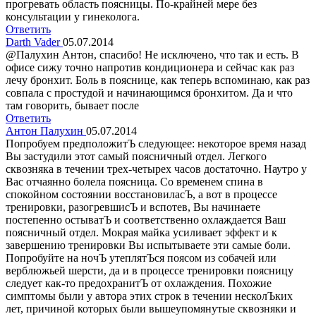
прогревать область поясницы. По-крайней мере без
консультации у гинеколога.
Ответить
Darth Vader
05.07.2014
@Палухин Антон, спасибо! Не исключено, что так и есть. В
офисе сижу точно напротив кондиционера и сейчас как раз
лечу бронхит. Боль в пояснице, как теперь вспоминаю, как раз
совпала с простудой и начинающимся бронхитом. Да и что
там говорить, бывает после
Ответить
Антон Палухин
05.07.2014
Попробуем предположитЪ следующее: некоторое время назад
Вы застудили этот самый поясничный отдел. Легкого
сквозняка в течении трех-четырех часов достаточно. Наутро у
Вас отчаянно болела поясница. Со временем спина в
спокойном состоянии восстановиласЪ, а вот в процессе
тренировки, разогревшисЪ и вспотев, Вы начинаете
постепенно остыватЪ и соответственно охлаждается Ваш
поясничный отдел. Мокрая майка усиливает эффект и к
завершению тренировки Вы испытываете эти самые боли.
Попробуйте на ночЪ утеплятЪся поясом из собачей или
верблюжьей шерсти, да и в процессе тренировки поясницу
следует как-то предохранитЪ от охлаждения. Похожие
симптомы были у автора этих строк в течении несколЪких
лет, причиной которых были вышеупомянутые сквозняки и