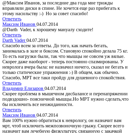
@Максим Иванов, за последние два года мне трижды
вправляли диски в спине. Не хочется еще раз прибегать к
этому насильству :-) Но за совет спасибо!
Ответить
Максим Иванов
04.07.2014
@Darth Vader, к хорошему мануалу сходите!
Ответить
Darth Vader
04.07.2014
Спасибо всем за ответы. До того, как начать бегать,
занималась в зале и боксом. Становую спокойно делала 75 кг.
То есть нагрузки были, так что мышцы не совсем уж вялые.
Скорее даже наоборот - теперь постоянно спазмированы. У
невролога вчера была: не назначил ничего, сказал не бегать и
только статические упражнения :-) В общем, как обычно.
Спасибо, МРТ все таки пройду для душевного спокойствия.
Ответить
Владимир Елизаров
04.07.2014
Скорее проблема в мышечном дисбалансе и перенапряжении
подвздошно- поясничной мышцы.Но МРТ нужно сделать,что
бы исключить все неожиданности.
Ответить
Максим Иванов
04.07.2014
Вам 100% нужно обратиться к неврологу, он назначит вам
мрт, чтоб исключить межпозвоночную грыжу. Скорее всего
назначит вам лечебную физкультуру, связанную с закачкой