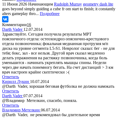
11 Июня 2026
Начинающим
Rudolph Murray
geometry dash lite
goes beyond simply guiding a cube fr om start to finish; it constantly
alters gameplay thro...
Подробнее
Комментарии
16
Darth Vader
12.07.2014
Здравствуйте. Сегодня получила результаты МРТ
поясничного отдела: остеохондроз опяснично-крестцового
отдела позвоночника; фокальная медианная протрузия м/п
диска на уровне сегмента L5-S1. Невролог сказал: бег - не для
тебя; бокс, зал - все нельзя. Другой врач сказал медленно
делать упражнения на растяжку позвоночника, когда боль
уменьшится - начинать укреплять мышцы спины. Недели
через две начать понемногу бегать. На счет дистанций > 3 км
врач настроен крайне скептически :-(
Ответить
Кирилл Лукин
10.07.2014
@Darth Vader, хорошая беговая футболка не должна намокать
Ответить
Darth Vader
07.07.2014
@Владимир Метелкин, спасибо, поняла.
Ответить
Владимир Метелкин
06.07.2014
@Darth Vader, не рекомендовал бы длительное время