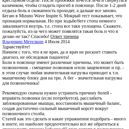
крестцовом отделе. После пробежки хочется лечь и свернуться
калачиком, чтобы сгладить прогиб в пояснице. После 1-2 дней
отдыха боль и скованность проходят, а дальше все заново.
Бегаю в Mizuno Wave Inspire 6. Мокрый тест показывает, что
пронация нормальная. Но при ходьбе/беге стопа немного
заваливается внутрь, т.е. стопа все таки уплощена. Скажите,
пожалуйста, из-за чего может появлятся такая боль и что я
делаю не так? Спасибо!
Ответ тренера
Владимир Метелкин
4 Июля 2014
Здравствуйте!
Начнем с того, что я не врач, да и врач не рискнет ставить
диагноз, не обследовав пациента!
Боли в пояснице имеют различные причины, это может быть
позвоночник - смещение позвонков и/или защемление и пр. -
в этом случае любая значительная нагрузка приводит к т.н.
мышечному блоку дня на три. А бег - значительная нагрузка
для позвоночника!
Рекомендую сначала нужно устранить причину болей -
вправить позвонки (если потребуется), расслабить
заблокированные мышцы, восстановить мышечный баланс,
создав достаточно сильный мышечный корсет вокруг
позвоночного столба.
Статей как это сделать и какие упражнения подобрать - много
в инете, но наиболее предпочтительно все же обратиться к