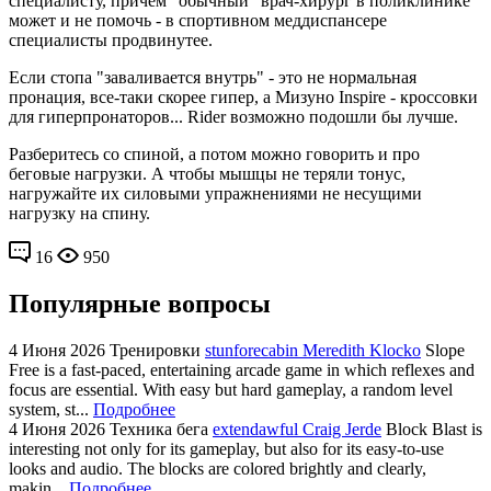
специалисту, причем "обычный" врач-хирург в поликлинике
может и не помочь - в спортивном меддиспансере
специалисты продвинутее.
Если стопа "заваливается внутрь" - это не нормальная
пронация, все-таки скорее гипер, а Мизуно Inspire - кроссовки
для гиперпронаторов... Rider возможно подошли бы лучше.
Разберитесь со спиной, а потом можно говорить и про
беговые нагрузки. А чтобы мышцы не теряли тонус,
нагружайте их силовыми упражнениями не несущими
нагрузку на спину.
16
950
Популярные вопросы
4 Июня 2026
Тренировки
stunforecabin Meredith Klocko
Slope
Free is a fast-paced, entertaining arcade game in which reflexes and
focus are essential. With easy but hard gameplay, a random level
system, st...
Подробнее
4 Июня 2026
Техника бега
extendawful Craig Jerde
Block Blast is
interesting not only for its gameplay, but also for its easy-to-use
looks and audio. The blocks are colored brightly and clearly,
makin...
Подробнее