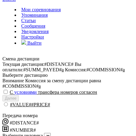
Мои соревнования
Упоминания
Статьи
Сообщения
Уведомления
Настройки
Выйти
Смена дистанции
Текущая дистанция:
#DISTANCE#
Вы
оплатили:
#SUMM_PAYED#
a
Комиссия:
#COMMISSION#
a
Выберите дистанцию
Внимание
Комиссия за смену дистанции равна
#COMMISSION#
a
С
условиями
трансфера номеров согласен
Далее
#VALUE##PRICE#
Передача номера
#DISTANCE#
#NUMBER#
Выберите человека