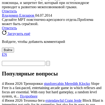
поясницы, и запретит бег, который при остеохондрозе
приводит к развитию межпозвонковой грыжи.
Ответить
Владимир Елизаров
04.07.2014
Сделайте МРТ поястнично-кресцового отдела.Проблема
может быть серьёзной.
Ответить
Загрузить ещё
Войдите, чтобы добавить комментарий
Войти
EN
Популярные вопросы
4 Июня 2026
Тренировки
stunforecabin Meredith Klocko
Slope
Free is a fast-paced, entertaining arcade game in which reflexes and
focus are essential. With easy but hard gameplay, a random level
system, st...
Подробнее
4 Июня 2026
Техника бега
extendawful Craig Jerde
Block Blast is
interesting not only for its gameplay, but also for its easy-to-use