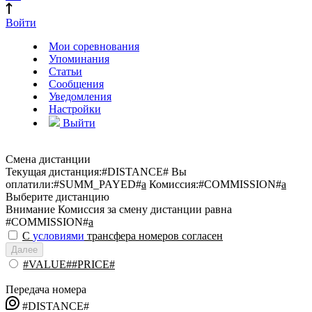
Войти
Мои соревнования
Упоминания
Статьи
Сообщения
Уведомления
Настройки
Выйти
Смена дистанции
Текущая дистанция:
#DISTANCE#
Вы
оплатили:
#SUMM_PAYED#
a
Комиссия:
#COMMISSION#
a
Выберите дистанцию
Внимание
Комиссия за смену дистанции равна
#COMMISSION#
a
С
условиями
трансфера номеров согласен
Далее
#VALUE##PRICE#
Передача номера
#DISTANCE#