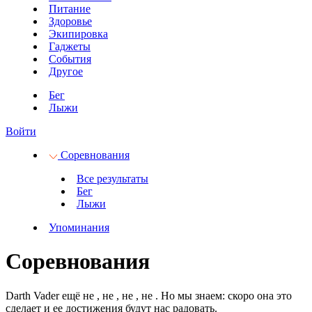
Питание
Здоровье
Экипировка
Гаджеты
События
Другое
Бег
Лыжи
Войти
Соревнования
Все результаты
Бег
Лыжи
Упоминания
Соревнования
Darth Vader ещё не
, не
, не
, не
.
Но мы знаем: скоро она это
сделает и ее достижения будут нас радовать.