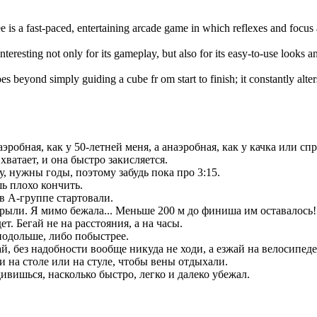
e is a fast-paced, entertaining arcade game in which reflexes and focus
interesting not only for its gameplay, but also for its easy-to-use looks 
es beyond simply guiding a cube fr om start to finish; it constantly alte
аэробная, как у 50-летней меня, а анаэробная, как у качка или сп
ватает, и она быстро закисляется.
, нужны годы, поэтому забудь пока про 3:15.
ь плохо кончить.
 в А-группе стартовали.
рыли. Я мимо бежала... Меньше 200 м до финиша им оставалось!
т. Бегай не на расстояния, а на часы.
 подольше, либо побыстрее.
й, без надобности вообще никуда не ходи, а езжай на велосипеде
и на столе или на стуле, чтобы вены отдыхали.
ивишься, насколько быстро, легко и далеко убежал.