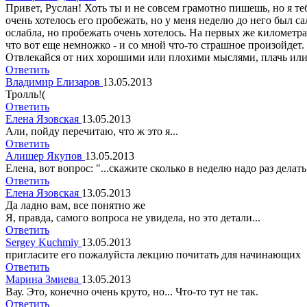
Привет, Руслан! Хоть ты и не совсем грамотно пишешь, но я те
очень хотелось его пробежать, но у меня неделю до него был са
ослабла, но пробежать очень хотелось. На первых же километра
что вот еще немножко - и со мной что-то страшное произойдет.
Отвлекайся от них хорошими или плохими мыслями, плачь или пе
Ответить
Владимир Елизаров
13.05.2013
Тролль!(
Ответить
Елена Язовская
13.05.2013
Али, пойду перечитаю, что ж это я...
Ответить
Алишер Якупов
13.05.2013
Елена, вот вопрос: "...скажите сколько в неделю надо раз дел
Ответить
Елена Язовская
13.05.2013
Да ладно вам, все понятно же
Я, правда, самого вопроса не увидела, но это детали...
Ответить
Sergey Kuchmiy
13.05.2013
пригласите его пожалуйста лекцию почитать для начинающих
Ответить
Марина Змиева
13.05.2013
Вау. Это, конечно очень круто, но... Что-то тут не так.
Ответить