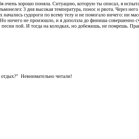
бя очень хорошо поняла. Ситуацию, которую ты описал, я испыта
льмонелез: 3 дня высокая температура, понос и рвота. Через него
х начались судороги по всему телу и не помогало ничего: ни ма
 Но ничего не произошло, и я доползла до финиша совершенно сча
сни пой. И тогда на колодках, но добежишь, не помрешь. Правда,
ать отдых?" Невнимательно читали!