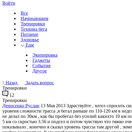
Войти
Все
Начинающим
Тренировки
Техника бега
Питание
Здоровье
Еще
Экипировка
Гаджеты
События
Другое
Назад
Задать вопрос
Тренировки
12
Тренировки
Денисенко Руслан
13 Мая 2013
Здраствуйте , хотел спросить с
уровеня сложности трасса ,я бегал раньше по 110-120 км в неде
не делал по 30км , как бы пробегал без усилий какихто 10 км 
5 км со скростью 3.56 и подсел и потом чувствую что тяжко очен
показывало , конечно я сказал уровень трассы там другой , зимо