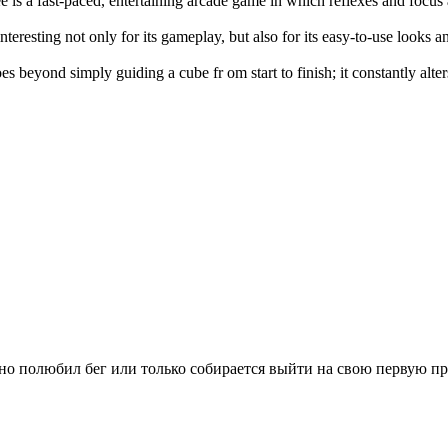
e is a fast-paced, entertaining arcade game in which reflexes and focus
interesting not only for its gameplay, but also for its easy-to-use looks 
es beyond simply guiding a cube fr om start to finish; it constantly alte
вно полюбил бег или только собирается выйти на свою первую п