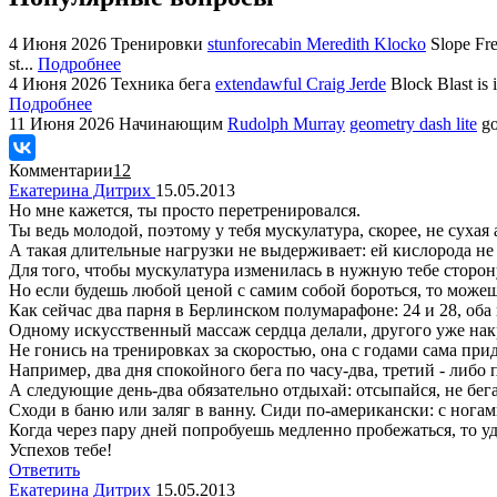
4 Июня 2026
Тренировки
stunforecabin Meredith Klocko
Slope Fre
st...
Подробнее
4 Июня 2026
Техника бега
extendawful Craig Jerde
Block Blast is 
Подробнее
11 Июня 2026
Начинающим
Rudolph Murray
geometry dash lite
go
Комментарии
12
Екатерина Дитрих
15.05.2013
Но мне кажется, ты просто перетренировался.
Ты ведь молодой, поэтому у тебя мускулатура, скорее, не сухая 
А такая длительные нагрузки не выдерживает: ей кислорода не х
Для того, чтобы мускулатура изменилась в нужную тебе сторону
Но если будешь любой ценой с самим собой бороться, то можеш
Как сейчас два парня в Берлинском полумарафоне: 24 и 28, оба
Одному искусственный массаж сердца делали, другого уже нак
Не гонись на тренировках за скоростью, она с годами сама приде
Например, два дня спокойного бега по часу-два, третий - либо
А следующие день-два обязательно отдыхай: отсыпайся, не бега
Сходи в баню или заляг в ванну. Сиди по-американски: с ногам
Когда через пару дней попробуешь медленно пробежаться, то уд
Успехов тебе!
Ответить
Екатерина Дитрих
15.05.2013