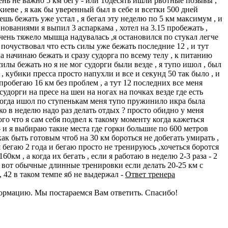
день не важно 5 км бегу - или 10десять ишли рвотные позывы ,
киеве , я как бы уверенный был в себе и всетки 500 дней
шь бежать уже устал , я бегал эту неделю по 5 км максимум , и
нованиями я выпил 3 аспаркама , хотел на 3.15 пробежать ,
очень тяжело мышца надувалась ,я остановился по стукал легче
я почуствовал что есть силы уже бежать последние 12 , и тут
ка начинаю бежать и сразу судорга по всему телу , к питанию
силы бежать но я не мог судорги были везде , я тупо ишол , был
 , кубики пресса просто напухли и все и секунд 50 так было , и
 пробегаю 16 км без проблем , а тут 12 последних все меня
судорги на пресе на шеи на ногах на почках везде где есть
, когда ишол по ступенькам меня тупо пружинило икра была
ько в неделю надо раз делать отдых ? просто обидно у меня
о что я сам себя подвел к такому моменту когда кажеться
6 - и я выбираю такие места где горки большие по 600 метров
как быть готовым чтоб на 30 км бороться не добегать умирать ,
 я бегаю 2 года и бегаю просто не тренируюсь ,хочеться боротся
км , а когда их бегать , если я работаю в неделю 2-3 раза - 2
, вот обычные длинные тренировки если делать 20-25 км с
, 42 в таком темпе яб не выдержал -
Ответ тренера
нформацию. Мы постараемся Вам ответить. Спасибо!