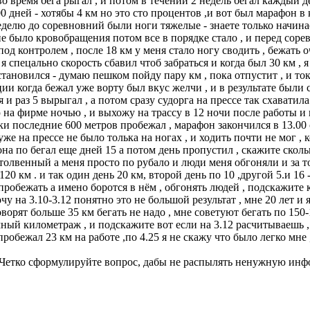
во время бега рыгал , и потом в течении 2 недель бегал каждый 
 дней - хотябы 4 км но это сто процентов ,и вот был марафон в 
еделю до соревновний были ноги тяжелые - знаете только начинае
не было кровобращения потом все в порядке стало , и перед сорев
под контролем , после 18 км у меня стало ногу сводить , бежать 
 я спецально скорость сбавил чтоб забраться и когда был 30 км , 
остановился - думаю пешком пойду пару км , пока отпустит , и то
ции когда бежал уже ворту был вкус желчи , и в результате были 
 и раз 5 вырыгал , а потом сразу судорга на прессе так схаватила
аю на фирме ночью , и выхожу на трассу в 12 ночи после работы и
еки последние 600 метров пробежал , марафон закончился в 13.00 
же на прессе не было толька на ногах , и ходить почти не мог 
фона по бегал еще дней 15 а потом день пропустил , скажите скол
лвенный а меня просто по рубало и люди меня обгоняли и за тог
120 км . и так один день 20 км, второй день по 10 ,другой 5.и 1
 пробежать а имено боротся в нём , обгонять людей , подскажите 
очу на 3.10-3.12 понятно это не большой результат , мне 20 лет и
рят больше 35 км бегать не надо , мне советуют бегать по 150-160
умный километраж , и подскажите вот если на 3.12 расчитываешь 
робежал 23 км на работе ,по 4.25 я не скажу что было легко мне 
на. Четко сформулируйте вопрос, дабы не распылять ненужную и