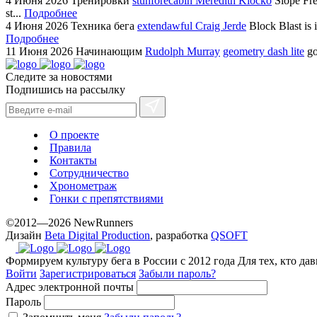
4 Июня 2026
Тренировки
stunforecabin Meredith Klocko
Slope Fre
st...
Подробнее
4 Июня 2026
Техника бега
extendawful Craig Jerde
Block Blast is 
Подробнее
11 Июня 2026
Начинающим
Rudolph Murray
geometry dash lite
go
Следите за новостями
Подпишись на рассылку
О проекте
Правила
Контакты
Сотрудничество
Хронометраж
Гонки с препятствиями
©2012—2026 NewRunners
Дизайн
Beta Digital Production
, разработка
QSOFT
Формируем культуру бега в России с 2012 года
Для тех, кто да
Войти
Зарегистрироваться
Забыли пароль?
Адрес электронной почты
Пароль