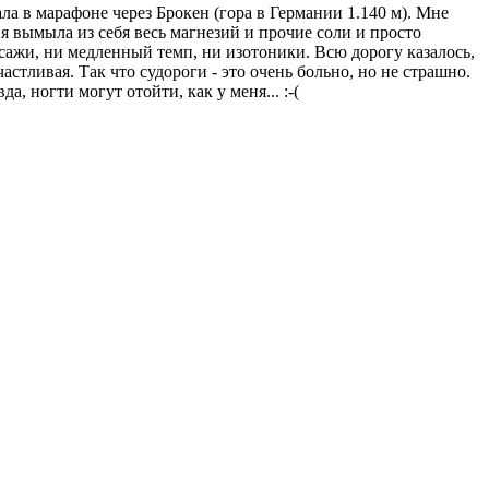
ла в марафоне через Брокен (гора в Германии 1.140 м). Мне
 я вымыла из себя весь магнезий и прочие соли и просто
ссажи, ни медленный темп, ни изотоники. Всю дорогу казалось,
стливая. Так что судороги - это очень больно, но не страшно.
 ногти могут отойти, как у меня... :-(