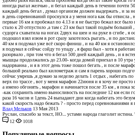
удобно разогнаться, была проблема когда бегал такие кросы то 
иногда рыгал желчью , и бегал каждый день в течении почти 500
каждый день бегал , думал организм должен выдержать , и за н
в день соревнований проснулся а у меня нога как бы отвисла , 
первые 16 км я пробежал по 4.13 и я не быстро бежал все было 
стало к 20 отпустило ,а там с 23 км был такой подьём большой ,
судорга схаватила на ногах 2двух на шеи и на руке в сгибе , я 
подошол взял изюм в рот сразу захотелось рыгать , и по дистан
40 км я подумал уже всё скоро финиш , и на 40 км я остановился
я подумал я сейчас сойду то упаду , я фарш был - хотя я работ
разорвало , при том что я бегал 500 дней каждый день , и я вст
мышцы продолжались до 23.00- когда домой приехал в 10 утра у
надорванна , и я в этот день тоже пошол бегать , и после мара
большой реально был километраж и сам я парень хорошо подгото
сейчас умрешь ,я думаю за неделю делать 1 отдых , набегать по 
верх по трассе , вот у меня марафон 22июня и я хочу не просто
а имено обгонять , марафон и начинается после 35 км , я пока х
-как сохранить имено выносливость на последние 12 км если гово
раза 16 часов и 1день 24 выпадают дни когда набегать это без
какой скорость надо бежать ? - просто перед соревнованиями я п
Влад Мельков
13 Мая 2013
Руслан, спасибо за текст, НО... устами народа глаголит исти
12
1018
Популярные вопросы