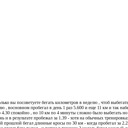
колько вы посоветуете бегать километров в неделю , чтоб выбегат
лю , восновном пробегал в день 1 раз 5.600 и еще 11 км и так н
по 4.30 спокойно , но 10 км по 4 минуты сложно было выбегать н
ь и в результате пробежал за 1.39 - хотя на обычных тренировках 
й прошлой бегал длинные кросы по 30 км - когда пробегал за 2.21