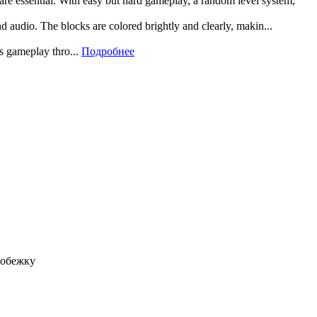
 are essential. With easy but hard gameplay, a random level system,
and audio. The blocks are colored brightly and clearly, makin...
rs gameplay thro...
Подробнее
робежку