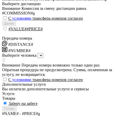
Выберите дистанцию
Внимание
Комиссия за смену дистанции равна
#COMMISSION#
a
С
условиями
трансфера номеров согласен
Далее
#VALUE##PRICE#
Передача номера
#DISTANCE#
#NUMBER#
Выберите человека
Внимание
Передача номера возможно только один раз.
Обратная процедура не предусмотрена. Сумма, оплаченная за
услугу, не возвращается.
С
условиями
трансфера номеров согласен
Дополнительные услуги
Вы оплатили дополнительные услуги и сервисы
Услуги
Товары
Заберу на забеге
Готово
#NAME#
- #PRICE#
a