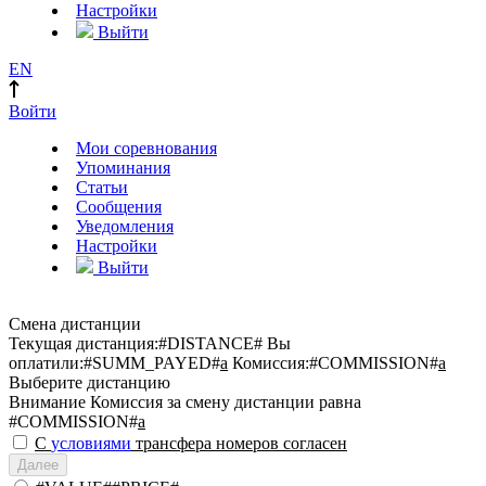
Настройки
Выйти
EN
Войти
Мои соревнования
Упоминания
Статьи
Сообщения
Уведомления
Настройки
Выйти
Смена дистанции
Текущая дистанция:
#DISTANCE#
Вы
оплатили:
#SUMM_PAYED#
a
Комиссия:
#COMMISSION#
a
Выберите дистанцию
Внимание
Комиссия за смену дистанции равна
#COMMISSION#
a
С
условиями
трансфера номеров согласен
Далее