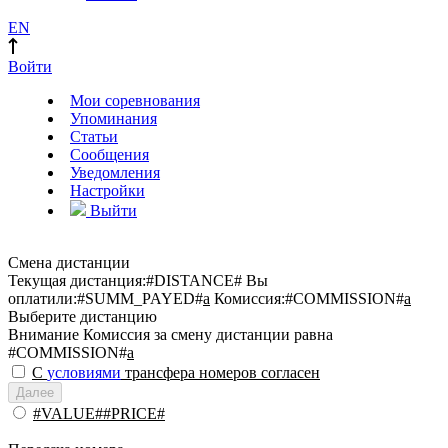
EN
Войти
Мои соревнования
Упоминания
Статьи
Сообщения
Уведомления
Настройки
Выйти
Смена дистанции
Текущая дистанция:
#DISTANCE#
Вы
оплатили:
#SUMM_PAYED#
a
Комиссия:
#COMMISSION#
a
Выберите дистанцию
Внимание
Комиссия за смену дистанции равна
#COMMISSION#
a
С
условиями
трансфера номеров согласен
Далее
#VALUE##PRICE#