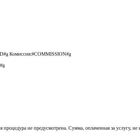
D#
a
Комиссия:
#COMMISSION#
a
#
a
 процедура не предусмотрена. Сумма, оплаченная за услугу, не 