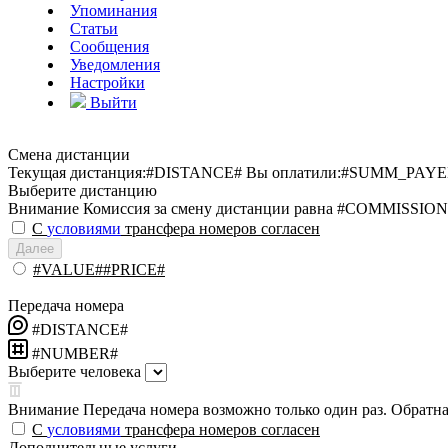
Упоминания
Статьи
Сообщения
Уведомления
Настройки
Выйти
Смена дистанции
Текущая дистанция:
#DISTANCE#
Вы оплатили:
#SUMM_PAYE
Выберите дистанцию
Внимание
Комиссия за смену дистанции равна #COMMISSION
С
условиями
трансфера номеров согласен
Далее
#VALUE##PRICE#
Передача номера
#DISTANCE#
#NUMBER#
Выберите человека
Внимание
Передача номера возможно только один раз. Обратная
С
условиями
трансфера номеров согласен
Дополнительные услуги