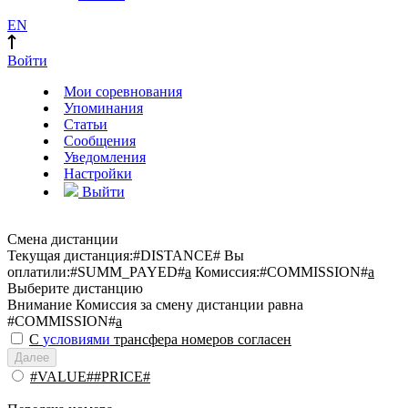
EN
Войти
Мои соревнования
Упоминания
Статьи
Сообщения
Уведомления
Настройки
Выйти
Смена дистанции
Текущая дистанция:
#DISTANCE#
Вы
оплатили:
#SUMM_PAYED#
a
Комиссия:
#COMMISSION#
a
Выберите дистанцию
Внимание
Комиссия за смену дистанции равна
#COMMISSION#
a
С
условиями
трансфера номеров согласен
Далее
#VALUE##PRICE#