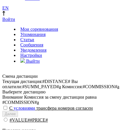
EN
Войти
Мои соревнования
Упоминания
Статьи
Сообщения
Уведомления
Настройки
Выйти
Смена дистанции
Текущая дистанция:
#DISTANCE#
Вы
оплатили:
#SUMM_PAYED#
a
Комиссия:
#COMMISSION#
a
Выберите дистанцию
Внимание
Комиссия за смену дистанции равна
#COMMISSION#
a
С
условиями
трансфера номеров согласен
Далее
#VALUE##PRICE#