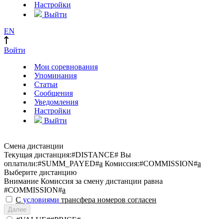
Настройки
Выйти
EN
Войти
Мои соревнования
Упоминания
Статьи
Сообщения
Уведомления
Настройки
Выйти
Смена дистанции
Текущая дистанция:
#DISTANCE#
Вы
оплатили:
#SUMM_PAYED#
a
Комиссия:
#COMMISSION#
a
Выберите дистанцию
Внимание
Комиссия за смену дистанции равна
#COMMISSION#
a
С
условиями
трансфера номеров согласен
Далее