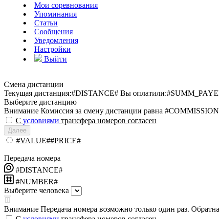
Мои соревнования
Упоминания
Статьи
Сообщения
Уведомления
Настройки
Выйти
Смена дистанции
Текущая дистанция:
#DISTANCE#
Вы оплатили:
#SUMM_PAYE
Выберите дистанцию
Внимание
Комиссия за смену дистанции равна #COMMISSION
С
условиями
трансфера номеров согласен
Далее
#VALUE##PRICE#
Передача номера
#DISTANCE#
#NUMBER#
Выберите человека
Внимание
Передача номера возможно только один раз. Обратная
С
условиями
трансфера номеров согласен