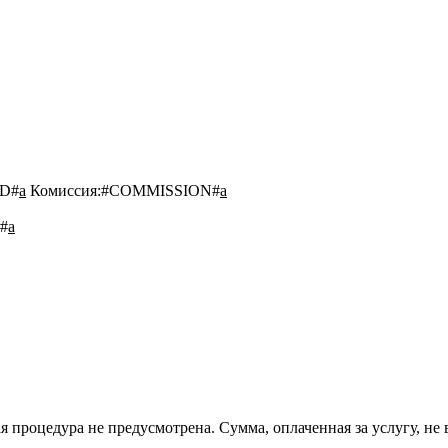
D#
a
Комиссия:
#COMMISSION#
a
#
a
 процедура не предусмотрена. Сумма, оплаченная за услугу, не 