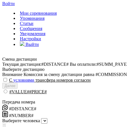
Войти
Мои соревнования
Упоминания
Статьи
Сообщения
Уведомления
Настройки
Выйти
Смена дистанции
Текущая дистанция:
#DISTANCE#
Вы оплатили:
#SUMM_PAYE
Выберите дистанцию
Внимание
Комиссия за смену дистанции равна #COMMISSION
С
условиями
трансфера номеров согласен
Далее
#VALUE##PRICE#
Передача номера
#DISTANCE#
#NUMBER#
Выберите человека