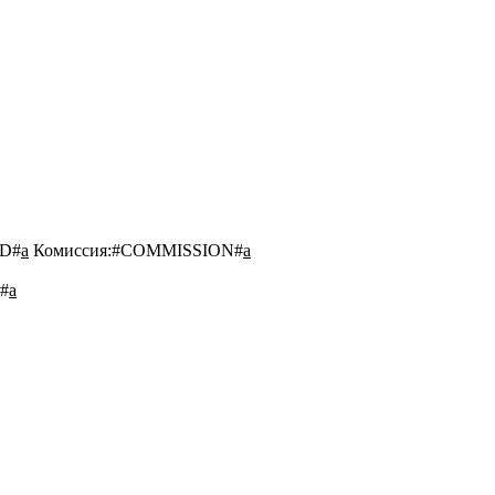
D#
a
Комиссия:
#COMMISSION#
a
#
a