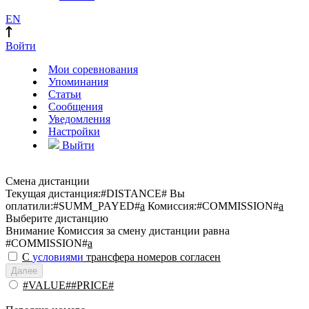
EN
Войти
Мои соревнования
Упоминания
Статьи
Сообщения
Уведомления
Настройки
Выйти
Смена дистанции
Текущая дистанция:
#DISTANCE#
Вы
оплатили:
#SUMM_PAYED#
a
Комиссия:
#COMMISSION#
a
Выберите дистанцию
Внимание
Комиссия за смену дистанции равна
#COMMISSION#
a
С
условиями
трансфера номеров согласен
Далее
#VALUE##PRICE#