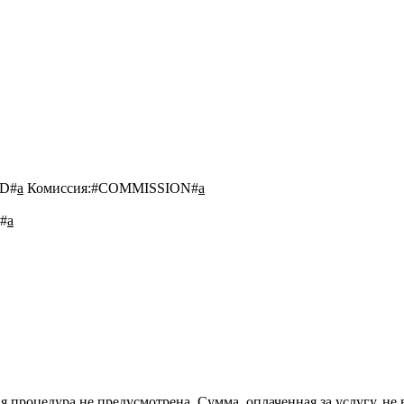
D#
a
Комиссия:
#COMMISSION#
a
#
a
 процедура не предусмотрена. Сумма, оплаченная за услугу, не 