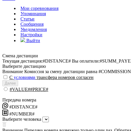
Мои соревнования
Упоминания
Статьи
Сообщения
Уведомления
Настройки
Выйти
Смена дистанции
Текущая дистанция:
#DISTANCE#
Вы оплатили:
#SUMM_PAYE
Выберите дистанцию
Внимание
Комиссия за смену дистанции равна #COMMISSION
С
условиями
трансфера номеров согласен
Далее
#VALUE##PRICE#
Передача номера
#DISTANCE#
#NUMBER#
Выберите человека
Внимание
Передача номера возможно только один раз. Обратная