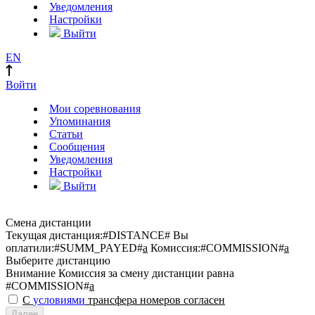
Уведомления
Настройки
Выйти
EN
Войти
Мои соревнования
Упоминания
Статьи
Сообщения
Уведомления
Настройки
Выйти
Смена дистанции
Текущая дистанция:
#DISTANCE#
Вы
оплатили:
#SUMM_PAYED#
a
Комиссия:
#COMMISSION#
a
Выберите дистанцию
Внимание
Комиссия за смену дистанции равна
#COMMISSION#
a
С
условиями
трансфера номеров согласен
Далее