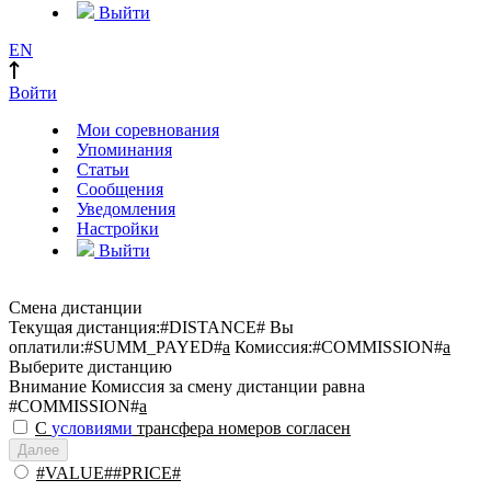
Выйти
EN
Войти
Мои соревнования
Упоминания
Статьи
Сообщения
Уведомления
Настройки
Выйти
Смена дистанции
Текущая дистанция:
#DISTANCE#
Вы
оплатили:
#SUMM_PAYED#
a
Комиссия:
#COMMISSION#
a
Выберите дистанцию
Внимание
Комиссия за смену дистанции равна
#COMMISSION#
a
С
условиями
трансфера номеров согласен
Далее
#VALUE##PRICE#