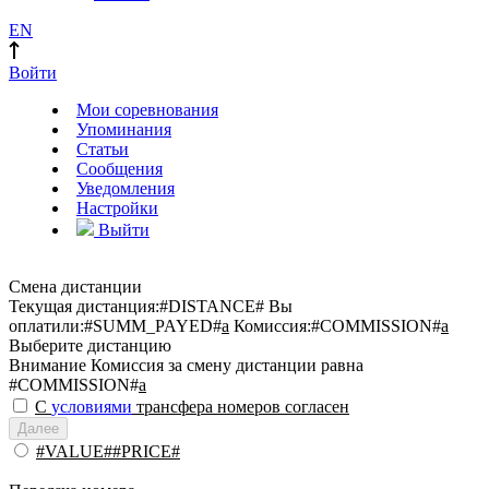
EN
Войти
Мои соревнования
Упоминания
Статьи
Сообщения
Уведомления
Настройки
Выйти
Смена дистанции
Текущая дистанция:
#DISTANCE#
Вы
оплатили:
#SUMM_PAYED#
a
Комиссия:
#COMMISSION#
a
Выберите дистанцию
Внимание
Комиссия за смену дистанции равна
#COMMISSION#
a
С
условиями
трансфера номеров согласен
Далее
#VALUE##PRICE#