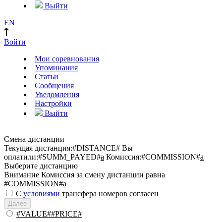
Выйти
EN
Войти
Мои соревнования
Упоминания
Статьи
Сообщения
Уведомления
Настройки
Выйти
Смена дистанции
Текущая дистанция:
#DISTANCE#
Вы
оплатили:
#SUMM_PAYED#
a
Комиссия:
#COMMISSION#
a
Выберите дистанцию
Внимание
Комиссия за смену дистанции равна
#COMMISSION#
a
С
условиями
трансфера номеров согласен
Далее
#VALUE##PRICE#