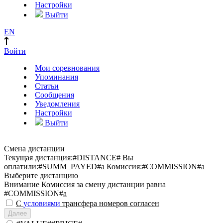
Настройки
Выйти
EN
Войти
Мои соревнования
Упоминания
Статьи
Сообщения
Уведомления
Настройки
Выйти
Смена дистанции
Текущая дистанция:
#DISTANCE#
Вы
оплатили:
#SUMM_PAYED#
a
Комиссия:
#COMMISSION#
a
Выберите дистанцию
Внимание
Комиссия за смену дистанции равна
#COMMISSION#
a
С
условиями
трансфера номеров согласен
Далее