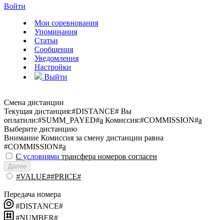
Войти
Мои соревнования
Упоминания
Статьи
Сообщения
Уведомления
Настройки
Выйти
Смена дистанции
Текущая дистанция:
#DISTANCE#
Вы
оплатили:
#SUMM_PAYED#
a
Комиссия:
#COMMISSION#
a
Выберите дистанцию
Внимание
Комиссия за смену дистанции равна
#COMMISSION#
a
С
условиями
трансфера номеров согласен
Далее
#VALUE##PRICE#
Передача номера
#DISTANCE#
#NUMBER#