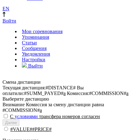
EN
Войти
Мои соревнования
Упоминания
Статьи
Сообщения
Уведомления
Настройки
Выйти
Смена дистанции
Текущая дистанция:
#DISTANCE#
Вы
оплатили:
#SUMM_PAYED#
a
Комиссия:
#COMMISSION#
a
Выберите дистанцию
Внимание
Комиссия за смену дистанции равна
#COMMISSION#
a
С
условиями
трансфера номеров согласен
Далее
#VALUE##PRICE#