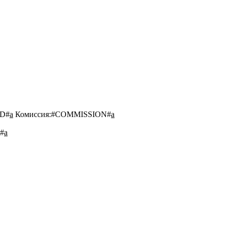
D#
a
Комиссия:
#COMMISSION#
a
#
a