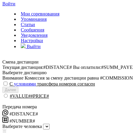
Войти
Мои соревнования
Упоминания
Статьи
Сообщения
Уведомления
Настройки
Выйти
Смена дистанции
Текущая дистанция:
#DISTANCE#
Вы оплатили:
#SUMM_PAYE
Выберите дистанцию
Внимание
Комиссия за смену дистанции равна #COMMISSION
С
условиями
трансфера номеров согласен
Далее
#VALUE##PRICE#
Передача номера
#DISTANCE#
#NUMBER#
Выберите человека