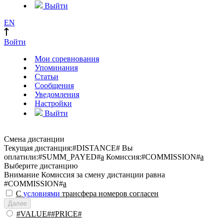
Выйти
EN
Войти
Мои соревнования
Упоминания
Статьи
Сообщения
Уведомления
Настройки
Выйти
Смена дистанции
Текущая дистанция:
#DISTANCE#
Вы
оплатили:
#SUMM_PAYED#
a
Комиссия:
#COMMISSION#
a
Выберите дистанцию
Внимание
Комиссия за смену дистанции равна
#COMMISSION#
a
С
условиями
трансфера номеров согласен
Далее
#VALUE##PRICE#