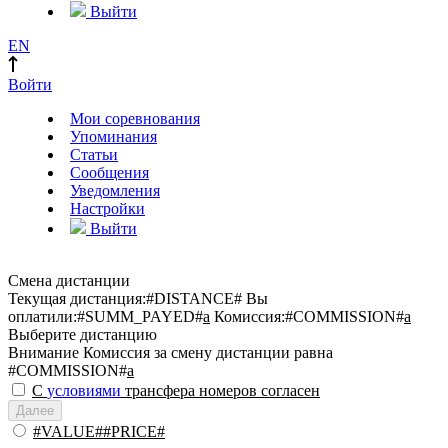
Выйти
EN
Войти
Мои соревнования
Упоминания
Статьи
Сообщения
Уведомления
Настройки
Выйти
Смена дистанции
Текущая дистанция:
#DISTANCE#
Вы
оплатили:
#SUMM_PAYED#
a
Комиссия:
#COMMISSION#
a
Выберите дистанцию
Внимание
Комиссия за смену дистанции равна
#COMMISSION#
a
С
условиями
трансфера номеров согласен
Далее
#VALUE##PRICE#