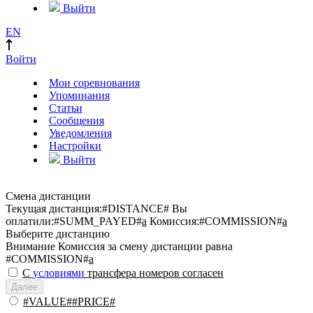
Выйти
EN
Войти
Мои соревнования
Упоминания
Статьи
Сообщения
Уведомления
Настройки
Выйти
Смена дистанции
Текущая дистанция:
#DISTANCE#
Вы
оплатили:
#SUMM_PAYED#
a
Комиссия:
#COMMISSION#
a
Выберите дистанцию
Внимание
Комиссия за смену дистанции равна
#COMMISSION#
a
С
условиями
трансфера номеров согласен
Далее
#VALUE##PRICE#