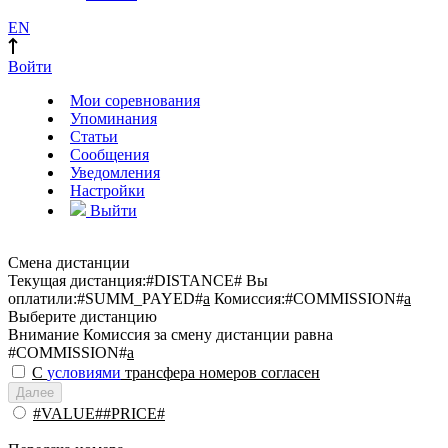
EN
Войти
Мои соревнования
Упоминания
Статьи
Сообщения
Уведомления
Настройки
Выйти
Смена дистанции
Текущая дистанция:
#DISTANCE#
Вы
оплатили:
#SUMM_PAYED#
a
Комиссия:
#COMMISSION#
a
Выберите дистанцию
Внимание
Комиссия за смену дистанции равна
#COMMISSION#
a
С
условиями
трансфера номеров согласен
Далее
#VALUE##PRICE#