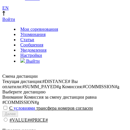
EN
Войти
Мои соревнования
Упоминания
Статьи
Сообщения
Уведомления
Настройки
Выйти
Смена дистанции
Текущая дистанция:
#DISTANCE#
Вы
оплатили:
#SUMM_PAYED#
a
Комиссия:
#COMMISSION#
a
Выберите дистанцию
Внимание
Комиссия за смену дистанции равна
#COMMISSION#
a
С
условиями
трансфера номеров согласен
Далее
#VALUE##PRICE#