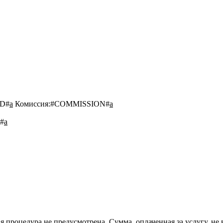
D#
a
Комиссия:
#COMMISSION#
a
#
a
 процедура не предусмотрена. Сумма, оплаченная за услугу, не 