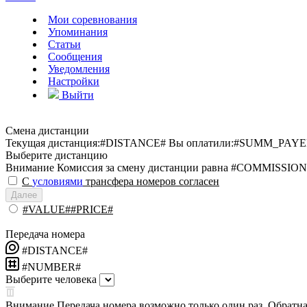
Мои соревнования
Упоминания
Статьи
Сообщения
Уведомления
Настройки
Выйти
Смена дистанции
Текущая дистанция:
#DISTANCE#
Вы оплатили:
#SUMM_PAYE
Выберите дистанцию
Внимание
Комиссия за смену дистанции равна #COMMISSION
С
условиями
трансфера номеров согласен
Далее
#VALUE##PRICE#
Передача номера
#DISTANCE#
#NUMBER#
Выберите человека
Внимание
Передача номера возможно только один раз. Обратная