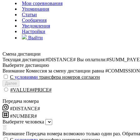
Мои соревнования
Упоминания
Статьи
Сообщения
Уведомления
Настройки
Выйти
Смена дистанции
Текущая дистанция:
#DISTANCE#
Вы оплатили:
#SUMM_PAYE
Выберите дистанцию
Внимание
Комиссия за смену дистанции равна #COMMISSION
С
условиями
трансфера номеров согласен
Далее
#VALUE##PRICE#
Передача номера
#DISTANCE#
#NUMBER#
Выберите человека
Внимание
Передача номера возможно только один раз. Обратная
С
условиями
трансфера номеров согласен