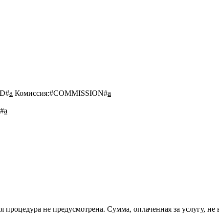
D#
a
Комиссия:
#COMMISSION#
a
#
a
 процедура не предусмотрена. Сумма, оплаченная за услугу, не 