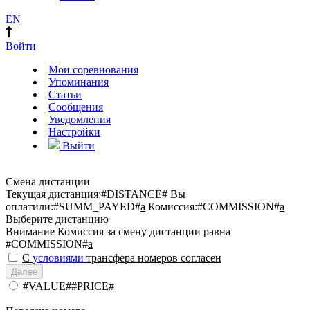
EN
Войти
Мои соревнования
Упоминания
Статьи
Сообщения
Уведомления
Настройки
Выйти
Смена дистанции
Текущая дистанция:
#DISTANCE#
Вы
оплатили:
#SUMM_PAYED#
a
Комиссия:
#COMMISSION#
a
Выберите дистанцию
Внимание
Комиссия за смену дистанции равна
#COMMISSION#
a
С
условиями
трансфера номеров согласен
Далее
#VALUE##PRICE#