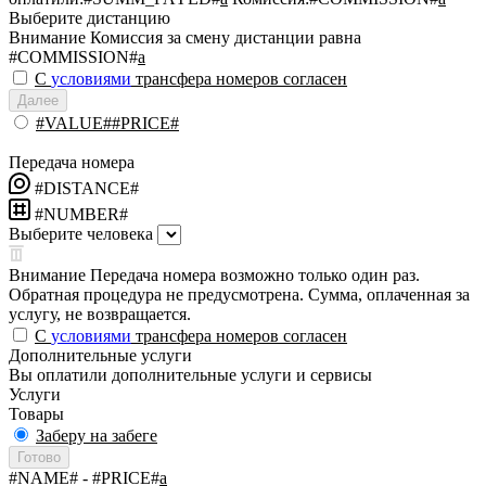
Выберите дистанцию
Внимание
Комиссия за смену дистанции равна
#COMMISSION#
a
С
условиями
трансфера номеров согласен
Далее
#VALUE##PRICE#
Передача номера
#DISTANCE#
#NUMBER#
Выберите человека
Внимание
Передача номера возможно только один раз.
Обратная процедура не предусмотрена. Сумма, оплаченная за
услугу, не возвращается.
С
условиями
трансфера номеров согласен
Дополнительные услуги
Вы оплатили дополнительные услуги и сервисы
Услуги
Товары
Заберу на забеге
Готово
#NAME#
- #PRICE#
a