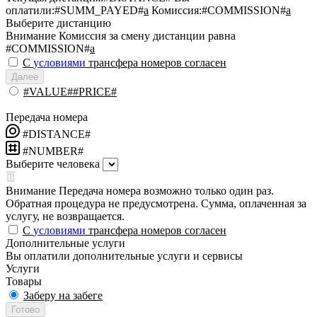
оплатили:
#SUMM_PAYED#
a
Комиссия:
#COMMISSION#
a
Выберите дистанцию
Внимание
Комиссия за смену дистанции равна
#COMMISSION#
a
С
условиями
трансфера номеров согласен
Далее
#VALUE##PRICE#
Передача номера
#DISTANCE#
#NUMBER#
Выберите человека
Внимание
Передача номера возможно только один раз.
Обратная процедура не предусмотрена. Сумма, оплаченная за
услугу, не возвращается.
С
условиями
трансфера номеров согласен
Дополнительные услуги
Вы оплатили дополнительные услуги и сервисы
Услуги
Товары
Заберу на забеге
Готово