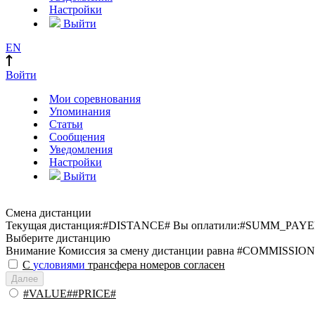
Настройки
Выйти
EN
Войти
Мои соревнования
Упоминания
Статьи
Сообщения
Уведомления
Настройки
Выйти
Смена дистанции
Текущая дистанция:
#DISTANCE#
Вы оплатили:
#SUMM_PAYE
Выберите дистанцию
Внимание
Комиссия за смену дистанции равна #COMMISSION
С
условиями
трансфера номеров согласен
Далее
#VALUE##PRICE#