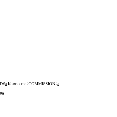
D#
a
Комиссия:
#COMMISSION#
a
#
a