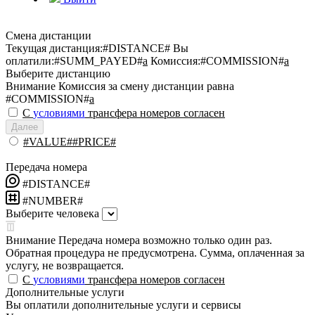
Смена дистанции
Текущая дистанция:
#DISTANCE#
Вы
оплатили:
#SUMM_PAYED#
a
Комиссия:
#COMMISSION#
a
Выберите дистанцию
Внимание
Комиссия за смену дистанции равна
#COMMISSION#
a
С
условиями
трансфера номеров согласен
Далее
#VALUE##PRICE#
Передача номера
#DISTANCE#
#NUMBER#
Выберите человека
Внимание
Передача номера возможно только один раз.
Обратная процедура не предусмотрена. Сумма, оплаченная за
услугу, не возвращается.
С
условиями
трансфера номеров согласен
Дополнительные услуги
Вы оплатили дополнительные услуги и сервисы