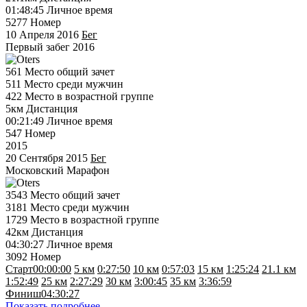
01:48:45
Личное время
5277
Номер
10 Апреля 2016
Бег
Первый забег 2016
561
Место общий зачет
511
Место среди мужчин
422
Место в возрастной группе
5км
Дистанция
00:21:49
Личное время
547
Номер
2015
20 Сентября 2015
Бег
Московский Марафон
3543
Место общий зачет
3181
Место среди мужчин
1729
Место в возрастной группе
42км
Дистанция
04:30:27
Личное время
3092
Номер
Старт
00:00:00
5 км
0:27:50
10 км
0:57:03
15 км
1:25:24
21.1 км
1:52:49
25 км
2:27:29
30 км
3:00:45
35 км
3:36:59
Финиш
04:30:27
Показать подробнее