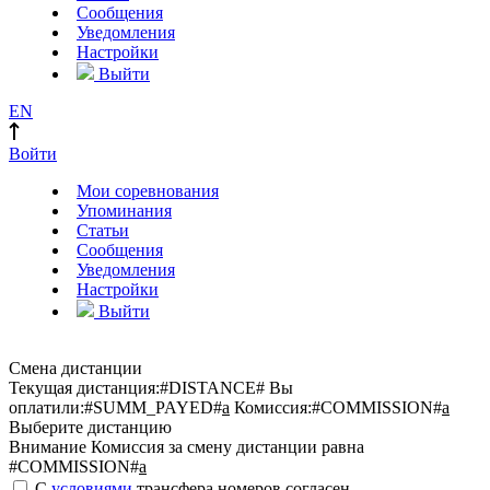
Сообщения
Уведомления
Настройки
Выйти
EN
Войти
Мои соревнования
Упоминания
Статьи
Сообщения
Уведомления
Настройки
Выйти
Смена дистанции
Текущая дистанция:
#DISTANCE#
Вы
оплатили:
#SUMM_PAYED#
a
Комиссия:
#COMMISSION#
a
Выберите дистанцию
Внимание
Комиссия за смену дистанции равна
#COMMISSION#
a
С
условиями
трансфера номеров согласен