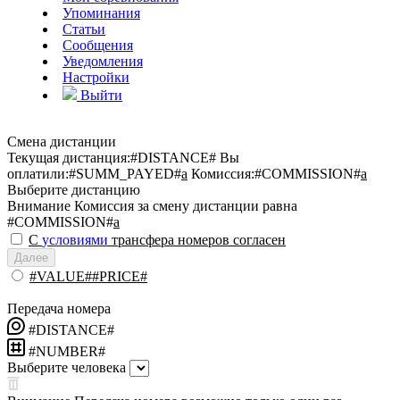
Упоминания
Статьи
Сообщения
Уведомления
Настройки
Выйти
Смена дистанции
Текущая дистанция:
#DISTANCE#
Вы
оплатили:
#SUMM_PAYED#
a
Комиссия:
#COMMISSION#
a
Выберите дистанцию
Внимание
Комиссия за смену дистанции равна
#COMMISSION#
a
С
условиями
трансфера номеров согласен
Далее
#VALUE##PRICE#
Передача номера
#DISTANCE#
#NUMBER#
Выберите человека