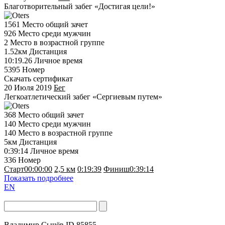
Благотворительный забег «Достигая цели!»
1561
Место общий зачет
926
Место среди мужчин
2
Место в возрастной группе
1.52км
Дистанция
10:19.26
Личное время
5395
Номер
Скачать сертификат
20 Июля 2019
Бег
Легкоатлетический забег «Сергиевым путем»
368
Место общий зачет
140
Место среди мужчин
140
Место в возрастной группе
5км
Дистанция
0:39:14
Личное время
336
Номер
Старт
00:00:00
2,5 км
0:19:39
Финиш
0:39:14
Показать подробнее
EN
Владимир Сычёв
ID 85855