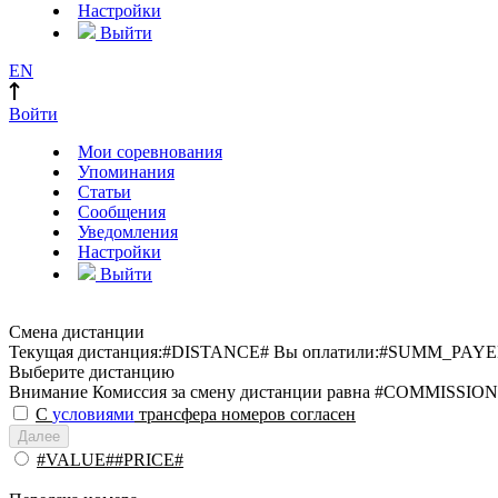
Настройки
Выйти
EN
Войти
Мои соревнования
Упоминания
Статьи
Сообщения
Уведомления
Настройки
Выйти
Смена дистанции
Текущая дистанция:
#DISTANCE#
Вы оплатили:
#SUMM_PAYE
Выберите дистанцию
Внимание
Комиссия за смену дистанции равна #COMMISSION
С
условиями
трансфера номеров согласен
Далее
#VALUE##PRICE#