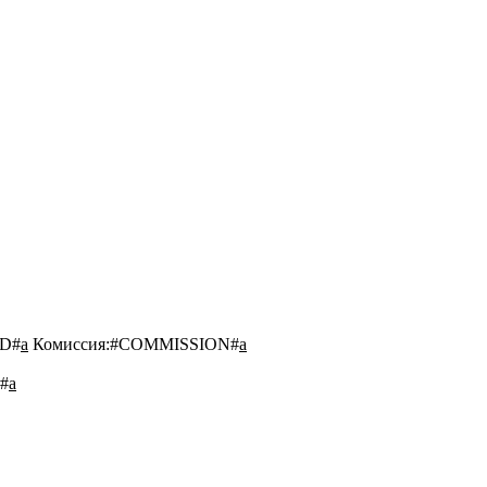
D#
a
Комиссия:
#COMMISSION#
a
#
a