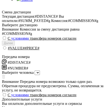
Смена дистанции
Текущая дистанция:
#DISTANCE#
Вы
оплатили:
#SUMM_PAYED#
a
Комиссия:
#COMMISSION#
a
Выберите дистанцию
Внимание
Комиссия за смену дистанции равна
#COMMISSION#
a
С
условиями
трансфера номеров согласен
Далее
#VALUE##PRICE#
Передача номера
#DISTANCE#
#NUMBER#
Выберите человека
Внимание
Передача номера возможно только один раз.
Обратная процедура не предусмотрена. Сумма, оплаченная за
услугу, не возвращается.
С
условиями
трансфера номеров согласен
Дополнительные услуги
Вы оплатили дополнительные услуги и сервисы