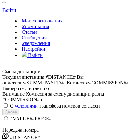
Войти
Мои соревнования
Упоминания
Статьи
Сообщения
Уведомления
Настройки
Выйти
Смена дистанции
Текущая дистанция:
#DISTANCE#
Вы
оплатили:
#SUMM_PAYED#
a
Комиссия:
#COMMISSION#
a
Выберите дистанцию
Внимание
Комиссия за смену дистанции равна
#COMMISSION#
a
С
условиями
трансфера номеров согласен
Далее
#VALUE##PRICE#
Передача номера
#DISTANCE#