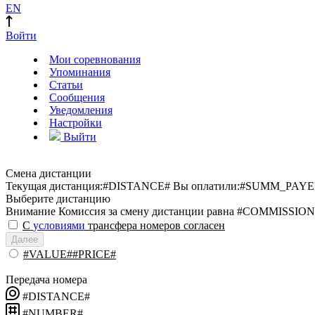
EN
Войти
Мои соревнования
Упоминания
Статьи
Сообщения
Уведомления
Настройки
Выйти
Смена дистанции
Текущая дистанция:
#DISTANCE#
Вы оплатили:
#SUMM_PAYE
Выберите дистанцию
Внимание
Комиссия за смену дистанции равна #COMMISSION
С
условиями
трансфера номеров согласен
Далее
#VALUE##PRICE#
Передача номера
#DISTANCE#
#NUMBER#