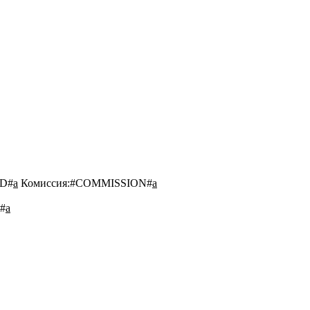
D#
a
Комиссия:
#COMMISSION#
a
#
a