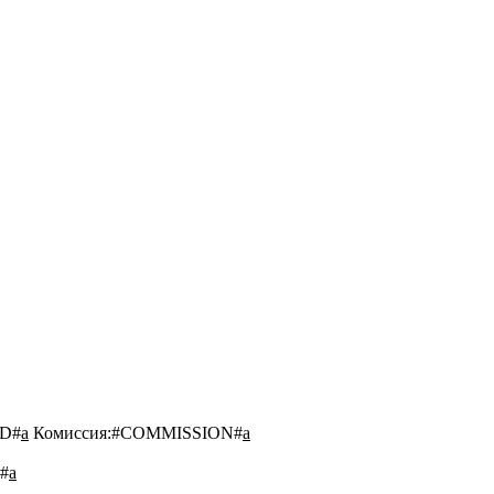
D#
a
Комиссия:
#COMMISSION#
a
#
a