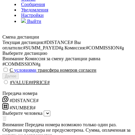
Сообщения
Уведомления
Настройки
Выйти
Смена дистанции
Текущая дистанция:
#DISTANCE#
Вы
оплатили:
#SUMM_PAYED#
a
Комиссия:
#COMMISSION#
a
Выберите дистанцию
Внимание
Комиссия за смену дистанции равна
#COMMISSION#
a
С
условиями
трансфера номеров согласен
Далее
#VALUE##PRICE#
Передача номера
#DISTANCE#
#NUMBER#
Выберите человека
Внимание
Передача номера возможно только один раз.
Обратная процедура не предусмотрена. Сумма, оплаченная за