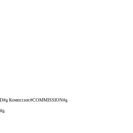
D#
a
Комиссия:
#COMMISSION#
a
#
a