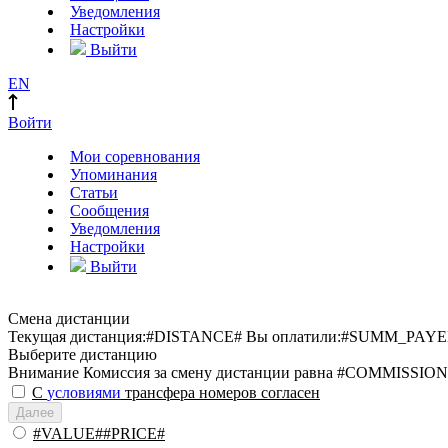
Уведомления
Настройки
Выйти
EN
Войти
Мои соревнования
Упоминания
Статьи
Сообщения
Уведомления
Настройки
Выйти
Смена дистанции
Текущая дистанция:
#DISTANCE#
Вы оплатили:
#SUMM_PAYE
Выберите дистанцию
Внимание
Комиссия за смену дистанции равна #COMMISSION
С
условиями
трансфера номеров согласен
Далее
#VALUE##PRICE#