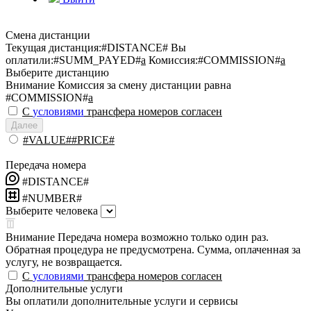
Смена дистанции
Текущая дистанция:
#DISTANCE#
Вы
оплатили:
#SUMM_PAYED#
a
Комиссия:
#COMMISSION#
a
Выберите дистанцию
Внимание
Комиссия за смену дистанции равна
#COMMISSION#
a
С
условиями
трансфера номеров согласен
Далее
#VALUE##PRICE#
Передача номера
#DISTANCE#
#NUMBER#
Выберите человека
Внимание
Передача номера возможно только один раз.
Обратная процедура не предусмотрена. Сумма, оплаченная за
услугу, не возвращается.
С
условиями
трансфера номеров согласен
Дополнительные услуги
Вы оплатили дополнительные услуги и сервисы