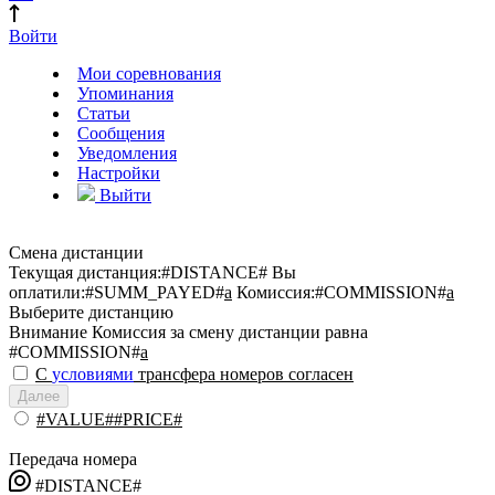
Войти
Мои соревнования
Упоминания
Статьи
Сообщения
Уведомления
Настройки
Выйти
Смена дистанции
Текущая дистанция:
#DISTANCE#
Вы
оплатили:
#SUMM_PAYED#
a
Комиссия:
#COMMISSION#
a
Выберите дистанцию
Внимание
Комиссия за смену дистанции равна
#COMMISSION#
a
С
условиями
трансфера номеров согласен
Далее
#VALUE##PRICE#
Передача номера
#DISTANCE#