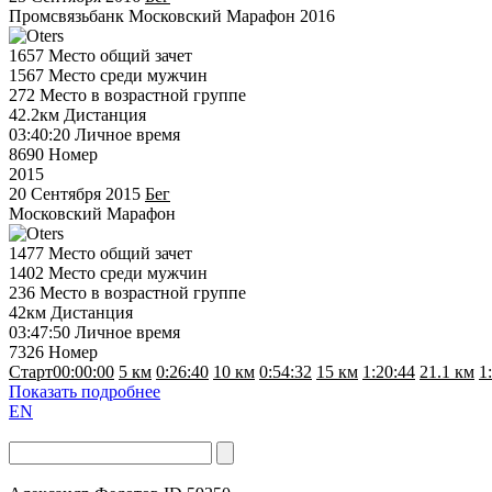
Промсвязьбанк Московский Марафон 2016
1657
Место общий зачет
1567
Место среди мужчин
272
Место в возрастной группе
42.2км
Дистанция
03:40:20
Личное время
8690
Номер
2015
20 Сентября 2015
Бег
Московский Марафон
1477
Место общий зачет
1402
Место среди мужчин
236
Место в возрастной группе
42км
Дистанция
03:47:50
Личное время
7326
Номер
Старт
00:00:00
5 км
0:26:40
10 км
0:54:32
15 км
1:20:44
21.1 км
1
Показать подробнее
EN