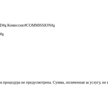
D#
a
Комиссия:
#COMMISSION#
a
#
a
 процедура не предусмотрена. Сумма, оплаченная за услугу, не 