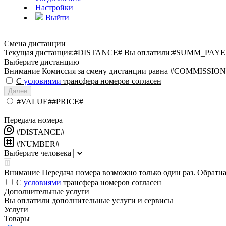
Настройки
Выйти
Смена дистанции
Текущая дистанция:
#DISTANCE#
Вы оплатили:
#SUMM_PAYE
Выберите дистанцию
Внимание
Комиссия за смену дистанции равна #COMMISSION
С
условиями
трансфера номеров согласен
Далее
#VALUE##PRICE#
Передача номера
#DISTANCE#
#NUMBER#
Выберите человека
Внимание
Передача номера возможно только один раз. Обратная
С
условиями
трансфера номеров согласен
Дополнительные услуги
Вы оплатили дополнительные услуги и сервисы
Услуги
Товары